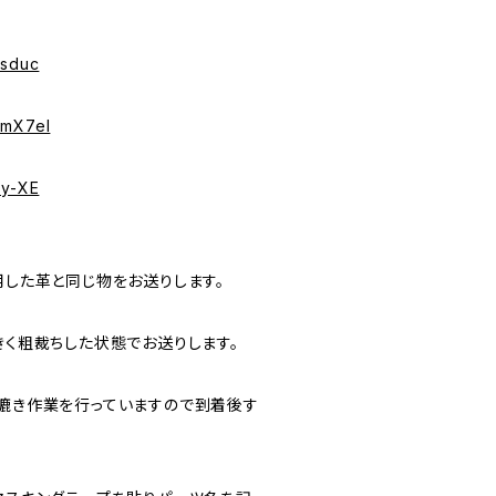
isduc
FmX7eI
Wy-XE
用した革と同じ物をお送りします。
きく粗裁ちした状態でお送りします。
に漉き作業を行っていますので到着後す