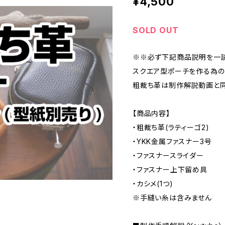
¥4,500
SOLD OUT
※※必ず下記商品説明を一
スクエア型ポーチを作る為の
粗裁ち革は制作解説動画と同
【商品内容】
・粗裁ち革(ラティーゴ2)
・YKK金属ファスナー3号
・ファスナースライダー
・ファスナー上下留め具
・カシメ(1つ)
※手縫い糸は含みません