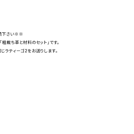
読下さい※※
「粗裁ち革と材料のセット」です。
じラティーゴ2をお送りします。