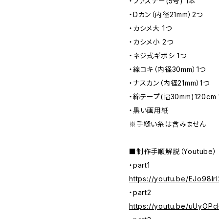
・ファスナー(5号) 1本
・Dカン（内径21mm）2つ
・カシメ大 1つ
・カシメ小 2つ
・ネジ式ギボシ 1つ
・線コキ（内径30mm）1つ
・ナスカン（内径21mm）1つ
・綿テープ(幅30mm)120cm 
・黒い画用紙
※手縫い糸は含みません
■制作手順解説（Youtube）
・part1
https://youtu.be/EJo98Irl
・part2
https://youtu.be/uUyOP