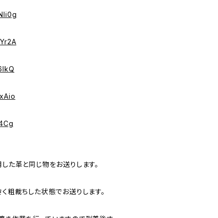
Nli0g
TYr2A
6lkQ
ExAio
f4Cg
用した革と同じ物をお送りします。
きく粗裁ちした状態でお送りします。