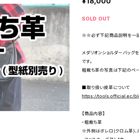
¥18,000
SOLD OUT
※※必ず下記商品説明を一
メダリオンショルダーバッグ
です。
粗裁ち革の写真は下記のペー
■取り扱い皮革について
https://tools.official.ec
【商品内容】
・粗裁ち革
※外側はボレロ(クロム革)、