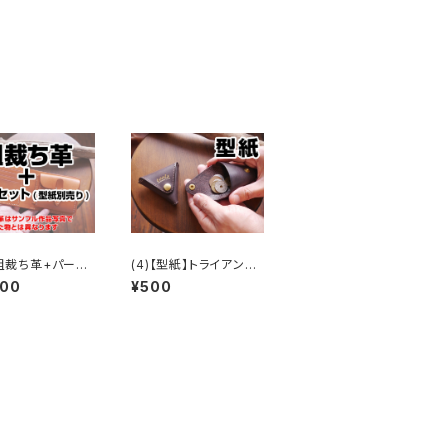
)【粗裁ち革+パーツ】
(4)【型紙】トライアング
ック二つ折りウォ
ルコインケース
000
¥500