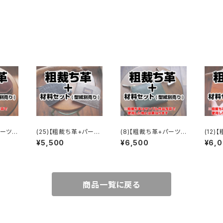
パーツ】
(25)【粗裁ち革+パー
(8)【粗裁ち革+パーツ】
(12
インケ
ツ】L字ファスナーウォレ
マチ付きL字ファスナー
クラシ
¥5,500
¥6,500
¥6,
ットver3(スリットタイ
ウォレット
レット
プ)
商品一覧に戻る