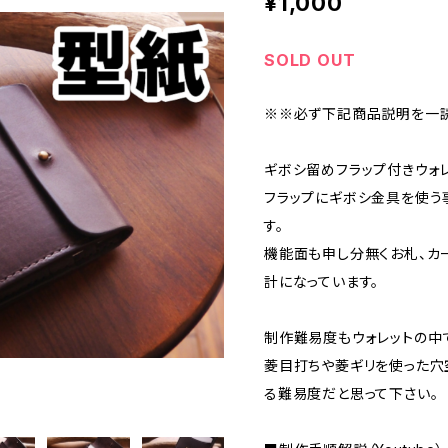
¥1,000
SOLD OUT
※※必ず下記商品説明を一
ギボシ留めフラップ付きウォ
フラップにギボシ金具を使う
す。
機能面も申し分無くお札、カ
計になっています。
制作難易度もウォレットの中
菱目打ちや菱ギリを使った穴
る難易度だと思って下さい。