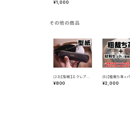
フラップ付きウォレット
¥1,000
その他の商品
(23)【型紙】エクレア型
(5)【粗裁ち革+
ペンケース
馬蹄モチーフ コ
¥800
¥2,000
ース