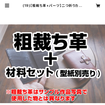
(19)【粗裁ち革+パーツ】二つ折りカー
ドケース［8枚収納］ | tools