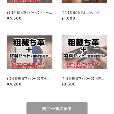
(3)【粗裁ち革+パーツ】マネーク
(14)【型紙】ミドルウォレット
リップウォレット
¥4,500
¥1,000
(15)【粗裁ち革+パーツ】革の文
(11)【粗裁ち革+パーツ】内袋付
庫本カバー(フリーサイズ)
きレザーペンケース
¥4,200
¥3,500
商品一覧に戻る