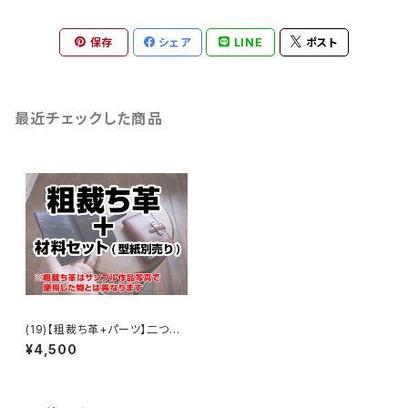
保存
シェア
LINE
ポスト
最近チェックした商品
(19)【粗裁ち革+パーツ】二つ折
りカードケース［8枚収納］
¥4,500