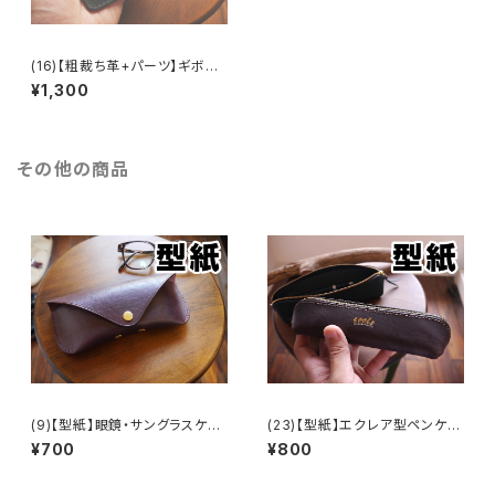
(16)【粗裁ち革+パーツ】ギボシ
留めポケット付き両面パスケー
¥1,300
ス
その他の商品
(9)【型紙】眼鏡・サングラスケー
(23)【型紙】エクレア型ペンケー
ス
ス
¥700
¥800