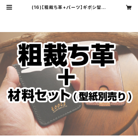
(16)【粗裁ち革+パーツ】ギボシ留め
ポケット付き両面パスケース | tools