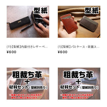
(11)【型紙】内袋付きレザーペン
(1)【型紙】パスケース -背面スリ
ケース
ット付き-
¥600
¥600